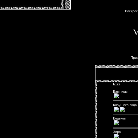
Воскресе
М
Прив
RSS
Вампиры
Клоун без лица
Ведьмы
Зиро