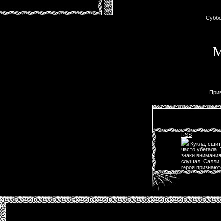
Суббо
М
Прив
RSS
Кукла, сшит
часто убегала.
знаки внимания
слушал. Салли 
героя признаютс