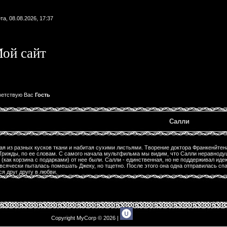
та, 08.08.2026, 17:37
ой сайт
етствую Вас
Гость
Салли
ая из разных кусков ткани и набитая сухими листьями. Творение доктора Франкенйтена
 Трижды, по ее словам. С самого начала мультфильма мы видим, что Салли неравнодуш
 (как корзина с подарками) от нее были. Салли - единственная, но не поддерживал ид
всячески пыталась помешать Джеку, но тщетно. После этого она одна отправилась спас
я друг другу в любви.
Copyright MyCorp © 2026
|