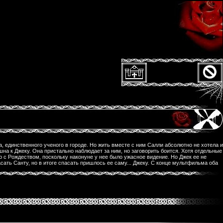
, единственного ученого в городе. Но жить вместе с ним Салли абсолютно не хотела и
на к Джеку. Она пристально наблюдает за ним, но заговорить боится. Хотя отдельные
ею с Рождеством, поскольку наконуне у нее было ужасное видение. Но Джек ее не
ать Санту, но в итоге спасать пришлось ее саму... Джеку. С конце мультфильма оба